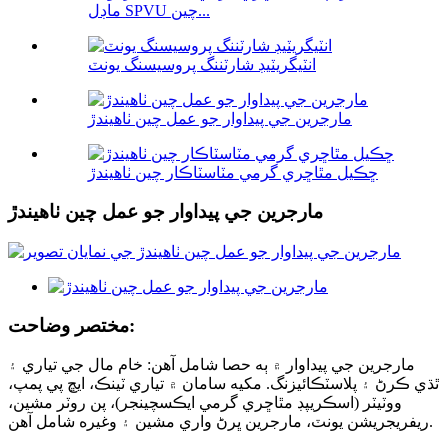
ماڊل SPVU چين...
انٽيگريٽيڊ شارٽننگ پروسيسنگ يونٽ
مارجرين جي پيداوار جو عمل چين ٺاهيندڙ
ڇڪيل مٿاڇري گرمي مٽاسٽاڪار چين ٺاهيندڙ
مارجرين جي پيداوار جو عمل چين ٺاهيندڙ
مختصر وضاحت:
مارجرين جي پيداوار ۾ ٻه حصا شامل آهن: خام مال جي تياري ۽
ٿڌي ڪرڻ ۽ پلاسٽڪائيزنگ. مکيه سامان ۾ تياري ٽينڪ، ايڇ پي پمپ،
ووٽيٽر (اسڪريپڊ مٿاڇري گرمي ايڪسچينجر)، پن روٽر مشين،
ريفريجريشن يونٽ، مارجرين ڀرڻ واري مشين ۽ وغيره شامل آهن.