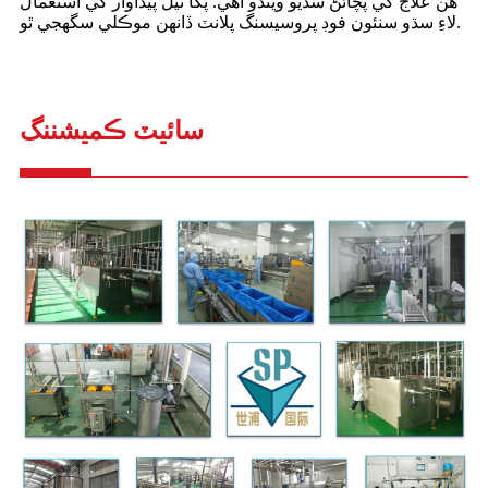
هن علاج کي پچائڻ سڏيو ويندو آهي. پکا ٿيل پيداوار کي استعمال
لاءِ سڌو سنئون فوڊ پروسيسنگ پلانٽ ڏانهن موڪلي سگهجي ٿو.
سائيٽ ڪميشننگ