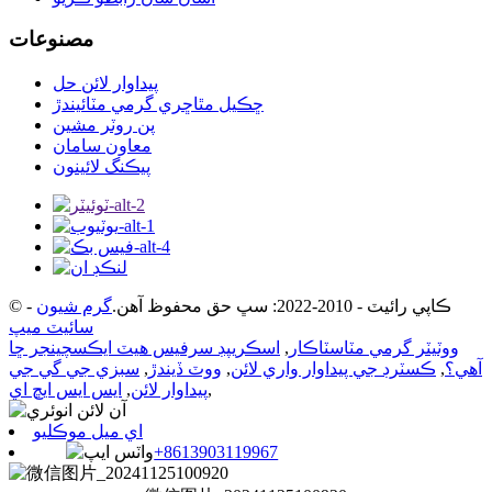
مصنوعات
پيداوار لائن حل
ڇڪيل مٿاڇري گرمي مٽائيندڙ
پن روٽر مشين
معاون سامان
پيڪنگ لائينون
© ڪاپي رائيٽ - 2010-2022: سڀ حق محفوظ آهن.
گرم شيون
-
سائيٽ ميپ
ووٽيٽر گرمي مٽاسٽاڪار
,
اسڪريپڊ سرفيس هيٽ ايڪسچينجر ڇا
آهي؟
,
ڪسٽرڊ جي پيداوار واري لائن
,
ووٽ ڏيندڙ
,
سبزي جي گي جي
,
پيداوار لائن
,
ايس ايس ايڇ اي
اي ميل موڪليو
+8613903119967