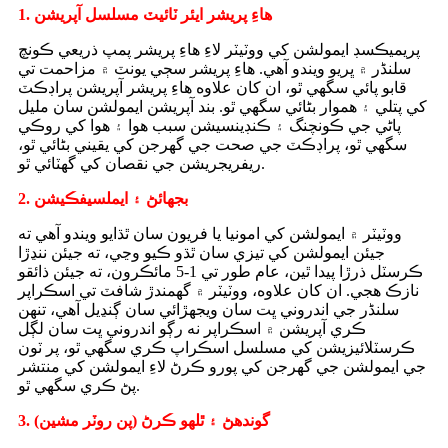
1. هاءِ پريشر ايئر ٽائيٽ مسلسل آپريشن
پريميڪسڊ ايمولشن کي ووٽيٽر لاءِ هاءِ پريشر پمپ ذريعي ڪونچ
سلنڈر ۾ ڀريو ويندو آهي. هاءِ پريشر سڄي يونٽ ۾ مزاحمت تي
قابو پائي سگهي ٿو، ان کان علاوه هاءِ پريشر آپريشن پراڊڪٽ
کي پتلي ۽ هموار بڻائي سگهي ٿو. بند آپريشن ايمولشن سان مليل
پاڻي جي ڪونچنگ ۽ ڪنڊينسيشن سبب هوا ۽ هوا کي روڪي
سگهي ٿو، پراڊڪٽ جي صحت جي گهرجن کي يقيني بڻائي ٿو،
ريفريجريشن جي نقصان کي گهٽائي ٿو.
2. بجھائڻ ۽ ايملسيفڪيشن
ووٽيٽر ۾ ايمولشن کي امونيا يا فريون سان ٿڌايو ويندو آهي ته
جيئن ايمولشن کي تيزي سان ٿڌو ڪيو وڃي، ته جيئن ننڍڙا
ڪرسٽل ذرڙا پيدا ٿين، عام طور تي 1-5 مائڪرون، ته جيئن ذائقو
نازڪ هجي. ان کان علاوه، ووٽيٽر ۾ گھمندڙ شافٽ تي اسڪراپر
سلنڈر جي اندروني ڀت سان ويجهڙائي سان ڳنڍيل آهي، تنهن
ڪري آپريشن ۾ اسڪراپر نه رڳو اندروني ڀت سان لڳل
ڪرسٽلائيزيشن کي مسلسل اسڪراپ ڪري سگهي ٿو، پر ٽون
جي ايمولشن جي گهرجن کي پورو ڪرڻ لاءِ ايمولشن کي منتشر
پڻ ڪري سگهي ٿو.
3. گوندھڻ ۽ ٿلهو ڪرڻ (پن روٽر مشين)