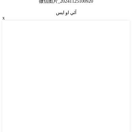
微信图片_20241125100920
آئي او ايس
x