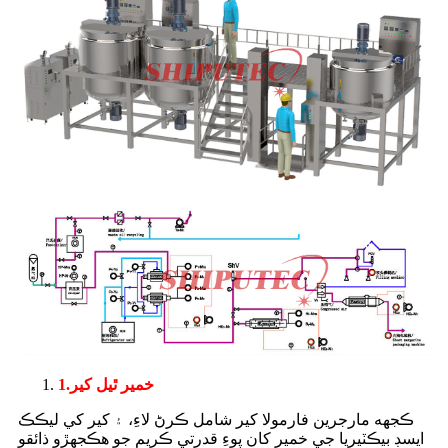
خمير ٿيل کير
1.
ڪجهه مارجرين فارمولا کير شامل ڪرڻ لاءِ، ۽ کير کي ليڪڪ
ايسڊ بيڪٽيريا جي خمير کان پوءِ قدرتي ڪريم جو هڪجهڙو ذائقو