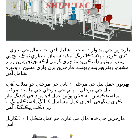
مارجرين جي پيداوار ۾ ٻه حصا شامل آهن: خام مال جي تياري ۽
ٿڌي ڪرڻ ۽ پلاسٽڪائيزنگ. مکيه سامان ۾ تياري ٽينڪ، ايڇ پي
پمپ، ووٽيٽر (اسڪريپڊ مٿاڇري گرمي ايڪسچينجر)، پن روٽر
مشين، ريفريجريشن يونٽ، مارجرين ڀرڻ واري مشين ۽ وغيره
شامل آهن.
پهريون عمل تيل جي مرحلي ۽ پاڻي جي مرحلي جو ميلاپ آهي،
تيل جي مرحلي ۽ پاڻي جي مرحلي جي ماپ ۽ مرکب
ايملسيفڪيشن، ته جيئن پوئين عمل لاءِ مواد جي فيڊنگ تيار
ڪري سگهجي. آخري عمل مسلسل کولنگ پلاسٽڪائيزنگ ۽
پراڊڪٽ پيڪنگنگ آهي.
مارجرين جي خام مال جي تياري جو عمل شڪل 1 ۾ ڏيکاريل
آهي: