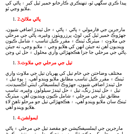
پيدا ڪري سگهي ٿو، تنهنڪري ڪارخانو خمير ٿيل کير ۽ پاڻي کي
ملايو وڃي ٿو.
پاڻي ملائڻ
2.
مارجرين جي فارمولي ۾ پاڻي ۽ پاڻي ۾ حل ٿيندڙ اضافي شيون،
جهڙوڪ خمير ٿيل کير، لوڻ، پرزرويٽوز، وغيره، پاڻي جي مرحلي
جي ملاوٽ ۽ ميٽرنگ ٽينڪ ۾ مقرر ڪيل تناسب ۾ شامل ڪيون
وينديون آهن ته جيئن انهن کي هلايو وڃي ۽ ملايو وڃي، ته جيئن
پاڻي جي مرحلي جا جزا هڪجهڙائي واري محلول ۾ حل ٿي وڃن.
تيل جي مرحلي جي ملاوٽ
3.
مختلف وضاحتن جي خام تيل کي پهريان تيل جي ملاوٽ واري
ٽينڪ ۾ مقرر ڪيل تناسب مطابق ملايو ويندو آهي، ۽ پوءِ تيل ۾
حل ٿيندڙ اضافي شيون، جهڙوڪ ايملسيفائر، اينٽي آڪسيڊنٽ،
تيل ۾ حل ٿيندڙ رنگ، تيل ۾ حل ٿيندڙ سيلولوز، وغيره، تناسب
مطابق تيل جي مرحلي ۾ شامل ڪيون وينديون آهن، ميٽرنگ
ٽينڪ سان ملايو ويندو آهي، ۽ هڪجهڙائي تيل جو مرحلو ٺاهڻ لاءِ
هلايو ويندو آهي.
ايمولشن
4.
مارجرين جي ايملسيفڪيشن جو مقصد تيل جي مرحلي ۾ پاڻي
واري مرحلي کي هڪجهڙائي ۽ مستحڪم طور تي منتشر ڪرڻ