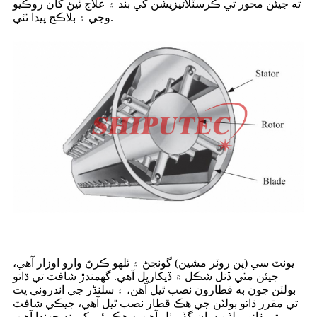
ته جيئن محور تي ڪرسٽلائيزيشن کي بند ۽ علاج ٿيڻ کان روڪيو
وڃي ۽ بلاڪج پيدا ٿئي.
يونٽ سي (پن روٽر مشين) گونجڻ ۽ ٿلهو ڪرڻ وارو اوزار آهي،
جيئن مٿي ڏنل شڪل ۾ ڏيکاريل آهي. گھمندڙ شافٽ تي ڌاتو
بولٽن جون ٻه قطارون نصب ٿيل آهن، ۽ سلنڈر جي اندروني ڀت
تي مقرر ڌاتو بولٽن جي هڪ قطار نصب ٿيل آهي، جيڪي شافٽ
تي ڌاتو بولٽن سان گڏ بيٺل آهن ۽ هڪ ٻئي کي نه ڇهندا آهن.