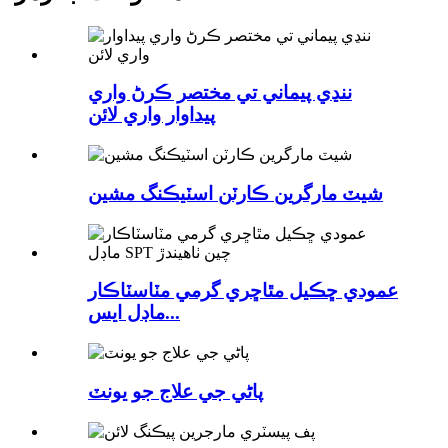
ننڍي پيماني تي مختصر ڪرڻ واري
پيداوار واري لائن
شيٽ مارگرين ڪارٽن اسٽيڪنگ مشين
عمودي ڇڪيل مٿاڇري گرمي مٽاسٽاڪار
ماڊل ايس...
پاڻي جي علاج جو يونٽ