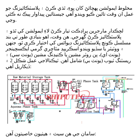
مخلوط ايمولشن پهچائڻ کان پوءِ، ٿڌي ڪرڻ ۽ پلاسٽڪائيزنگ جو
عمل ان وقت تائين ڪيو ويندو آهي جيستائين پيداوار پيڪ نه ڪئي
وڃي.
لچڪدار مارجرين پراڊڪٽ تيار ڪرڻ لاءِ ايمولشن کي ٿڌو ۽
پلاسٽڪائيز ڪرڻ گهرجي. هن وقت، اهو بنيادي طور تي بند
مسلسل ڪونچ پلاسٽڪائيزنگ ڊيوائس کي اختيار ڪري ٿو، جنهن
۾ ووٽيٽر يا سڏيو ويندو اسڪريپڊ مٿاڇري گرمي ايڪسچينجر
(يونٽ اي)، پن روٽر مشين يا ڪنيڊنگ مشين (يونٽ سي) ۽
ريسٽنگ ٽيوب (يونٽ بي) شامل آهن. ٽيڪنالاجي عمل شڪل 2 ۾
ڏيکاريل آهي:
سامان جي هن سيٽ ۾ هيٺيون خاصيتون آهن: