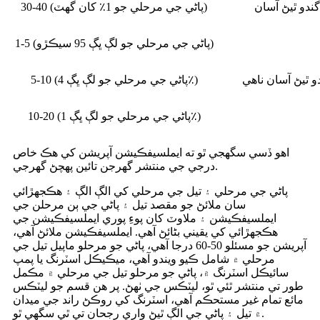
گندو ٿيڻ آسان
30-40 (پاڻي جي مرحلي جو 1٪ کان گهٽ)
1-5 (پاڻي جي مرحلي جو لڳ ڀڳ 95 سيڪڙو)
دو ٿيڻ آسان ناهي
5-10 (پاڻي جي مرحلي جو لڳ ڀڳ 4٪)
10-20 (پاڻي جي مرحلي جو لڳ ڀڳ 1٪)
اهو ڏسي سگهجي ٿو ته ايملسيفڪيشن آپريشن کي هڪ خاص
درجي جي منتشر گهرجن تائين پهچڻ گهرجي.
پاڻي جي مرحلي ۽ تيل جي مرحلي کي الڳ الڳ ۽ هڪجهڙائي
سان ملائڻ جو مقصد تيل ۽ پاڻي جي ٻن مرحلن جي
ايملسيفڪيشن ۽ ملاوٽ کان پوءِ پوري ايملسيفڪيشن جي
هڪجهڙائي کي يقيني بڻائڻ آهي. ايملسيفڪيشن ملائڻ آهي،
آپريشن جو مسئلو 50-60 درجا آهي، پاڻي جو مرحلو ماپيل تيل جي
مرحلي ۾ شامل ڪيو ويندو آهي، ميڪيڪل اسٽرنگ يا پمپ
سائيڪل اسٽرنگ ۾، پاڻي جو مرحلو تيل جي مرحلي ۾ مڪمل
طور تي منتشر ٿئي ٿو، ليٽڪس جي ٺهڻ. پر هن قسم جو ليٽڪس
مائع تمام غير مستحڪم آهي، اسٽرنگ کي روڪڻ راند جي ميدان
۾ تيل ۽ پاڻي جي الڳ ٿيڻ واري رجحان تي ٿي سگهي ٿو.