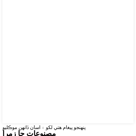
پنهنجو پيغام هتي لکو ۽ اسان ڏانهن موڪليو
مصنوعات جا زمرا