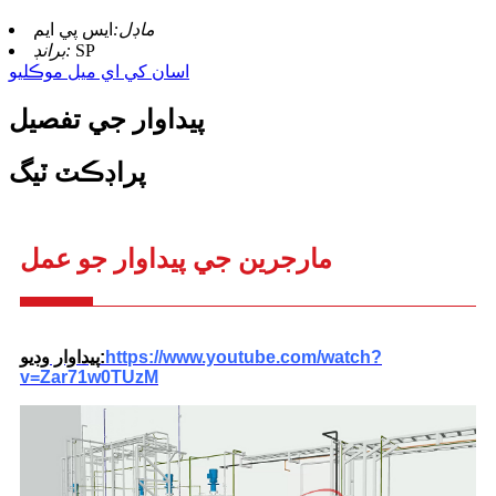
ماڊل:
ايس پي ايم
SP
برانڊ:
اسان کي اي ميل موڪليو
پيداوار جي تفصيل
پراڊڪٽ ٽيگ
مارجرين جي پيداوار جو عمل
https://www.youtube.com/watch?
پيداوار وڊيو:
v=Zar71w0TUzM