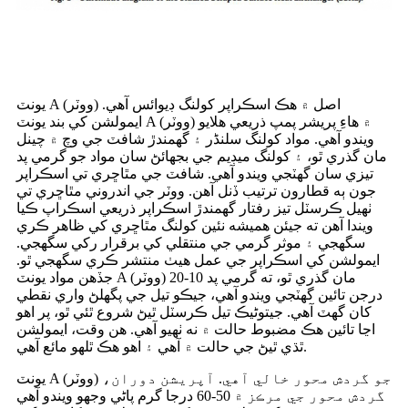
يونٽ A (ووٽر) اصل ۾ هڪ اسڪراپر کولنگ ڊيوائس آهي.
ايمولشن کي بند يونٽ A (ووٽر) ۾ هاءِ پريشر پمپ ذريعي هلايو
ويندو آهي. مواد کولنگ سلنڈر ۽ گھمندڙ شافٽ جي وچ ۾ چينل
مان گذري ٿو، ۽ کولنگ ميڊيم جي بجھائڻ سان مواد جو گرمي پد
تيزي سان گهٽجي ويندو آهي. شافٽ جي مٿاڇري تي اسڪراپر
جون ٻه قطارون ترتيب ڏنل آهن. ووٽر جي اندروني مٿاڇري تي
ٺهيل ڪرسٽل تيز رفتار گھمندڙ اسڪراپر ذريعي اسڪراپ ڪيا
ويندا آهن ته جيئن هميشه نئين کولنگ مٿاڇري کي ظاهر ڪري
سگهجي ۽ موثر گرمي جي منتقلي کي برقرار رکي سگهجي.
ايمولشن کي اسڪراپر جي عمل هيٺ منتشر ڪري سگهجي ٿو.
جڏهن مواد يونٽ A (ووٽر) مان گذري ٿو، ته گرمي پد 10-20
درجن تائين گهٽجي ويندو آهي، جيڪو تيل جي پگھلڻ واري نقطي
کان گهٽ آهي. جيتوڻيڪ تيل ڪرسٽل ٿيڻ شروع ٿئي ٿو، پر اهو
اڃا تائين هڪ مضبوط حالت ۾ نه ٺهيو آهي. هن وقت، ايمولشن
ٿڌي ٿيڻ جي حالت ۾ آهي ۽ اهو هڪ ٿلهو مائع آهي.
يونٽ A (ووٽر) جو گردش محور خالي آهي. آپريشن دوران،
گردش محور جي مرڪز ۾ 50-60 درجا گرم پاڻي وجھو ويندو آهي