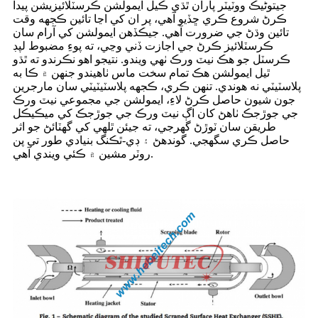
جيتوڻيڪ ووٽيٽر پاران ٿڌي ڪيل ايمولشن ڪرسٽلائيزيشن پيدا
ڪرڻ شروع ڪري ڇڏيو آهي، پر ان کي اڃا تائين ڪجهه وقت
تائين وڌڻ جي ضرورت آهي. جيڪڏهن ايمولشن کي آرام سان
ڪرسٽلائيز ڪرڻ جي اجازت ڏني وڃي، ته پوءِ مضبوط لپڊ
ڪرسٽل جو هڪ نيٽ ورڪ ٺهي ويندو. نتيجو اهو نڪرندو ته ٿڌو
ٿيل ايمولشن هڪ تمام سخت ماس ​​ٺاهيندو جنهن ۾ ڪا به
پلاسٽيٽي نه هوندي. تنهن ڪري، ڪجهه پلاسٽيٽيٽي سان مارجرين
جون شيون حاصل ڪرڻ لاءِ، ايمولشن جي مجموعي نيٽ ورڪ
جي جوڙجڪ ٺاهڻ کان اڳ نيٽ ورڪ جي جوڙجڪ کي ميڪيڪل
طريقن سان ٽوڙڻ گهرجي، ته جيئن ٿلهي کي گهٽائڻ جو اثر
حاصل ڪري سگهجي. گوندھڻ ۽ ڊي-ٿڪنگ بنيادي طور تي پن
روٽر مشين ۾ ڪئي ويندي آهي.