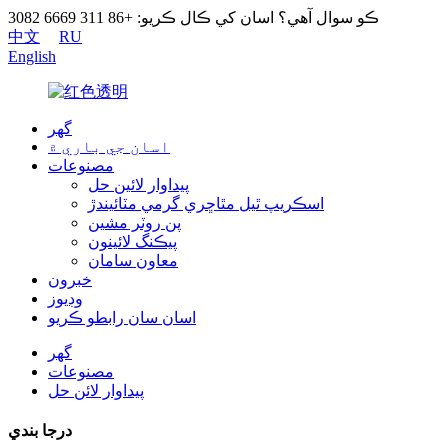
ڪو سوال آهي؟ اسان کي ڪال ڪريو: +86 311 6669 3082
中文
RU
English
گھر
اسان جي باري ۾
مصنوعات
پيداوار لائين حل
اسڪريپ ٿيل مٿاڇري گرمي مٽائيندڙ
پن روٽر مشين
پيڪنگ لائينون
معاون سامان
خبرون
وڊيوز
اسان سان رابطو ڪريو
گھر
مصنوعات
پيداوار لائن حل
درجا بندي