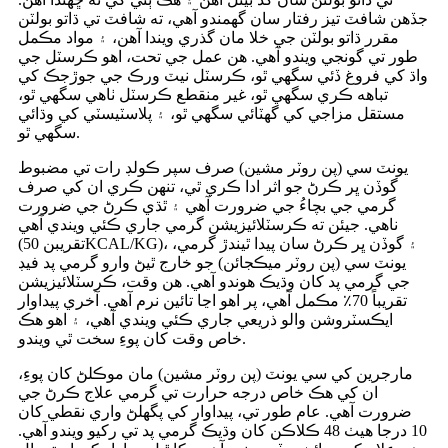
جڏهن شافٽ تيز رفتار سان گھمندو آهي، ته شافٽ تي ڌاتو بولٽن
مقرر ڌاتو بولٽن جي خلا مان گذري ويندا آهن، ۽ مواد مڪمل
طور تي گونجي ويندو آهي. هن عمل جي تحت، اهو ڪرسٽل جي
واڌ کي فروغ ڏئي سگهي ٿو، ڪرسٽل نيٽ ورڪ جي جوڙجڪ کي
تباهه ڪري سگهي ٿو، غير منقطع ڪرسٽل ٺاهي سگهي ٿو،
مستقل مزاجي کي گهٽائي سگهي ٿو، ۽ پلاسٽيسٽي کي وڌائي
سگهي ٿو.
يونٽ سي (پن روٽر مشين) صرف سپر ڪولڊ رات تي مضبوط
گوڏن ڀر ڪرڻ جو اثر ادا ڪري ٿي، تنهن ڪري ان کي صرف
گرمي جي بچاءُ جي ضرورت آهي ۽ ٿڌي ڪرڻ جي ضرورت
ناهي. جيئن ته ڪرسٽلائيزيشن گرمي جاري ڪئي ويندي آهي
(تقريبن 50KCAL/KG)، ۽ گوڏن ڀر ڪرڻ سان پيدا ٿيندڙ گرمي،
يونٽ سي (پن روٽر ميڪجائن) جو خارج ٿيڻ وارو گرمي پد فيڊ
جي گرمي پد کان وڌيڪ هوندو آهي. هن وقت، ڪرسٽلائيزيشن
تقريباً 70٪ مڪمل آهي، پر اهو اڃا تائين نرم آهي. آخري پيداوار
ايڪسٽروشن والو ذريعي جاري ڪئي ويندي آهي، ۽ اهو هڪ
خاص وقت کان پوءِ سخت ٿي ويندو.
مارجرين کي سي يونٽ (پن روٽر مشين) مان موڪلڻ کان پوءِ،
ان کي هڪ خاص درجه حرارت تي گرمي علاج ڪرڻ جي
ضرورت آهي. عام طور تي، پيداوار کي پگھلڻ واري نقطي کان
10 درجا هيٺ 48 ڪلاڪن کان وڌيڪ گرمي پد تي رکيو ويندو آهي.