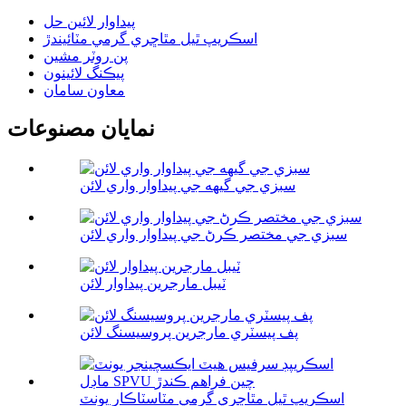
پيداوار لائين حل
اسڪريپ ٿيل مٿاڇري گرمي مٽائيندڙ
پن روٽر مشين
پيڪنگ لائينون
معاون سامان
نمايان مصنوعات
سبزي جي گيهه جي پيداوار واري لائن
سبزي جي مختصر ڪرڻ جي پيداوار واري لائن
ٽيبل مارجرين پيداوار لائن
پف پيسٽري مارجرين پروسيسنگ لائن
اسڪريپ ٿيل مٿاڇري گرمي مٽاسٽاڪار يونٽ