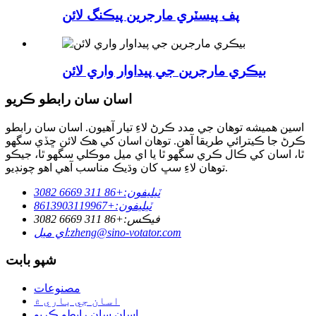
پف پيسٽري مارجرين پيڪنگ لائن
بيڪري مارجرين جي پيداوار واري لائن
اسان سان رابطو ڪريو
اسين هميشه توهان جي مدد ڪرڻ لاءِ تيار آهيون. اسان سان رابطو
ڪرڻ جا ڪيترائي طريقا آهن. توهان اسان کي هڪ لائن ڇڏي سگهو
ٿا، اسان کي ڪال ڪري سگهو ٿا يا اي ميل موڪلي سگهو ٿا، جيڪو
توهان لاءِ سڀ کان وڌيڪ مناسب آهي اهو چونڊيو.
ٽيليفون:
+86 311 6669 3082
ٽيليفون:
+8613903119967
فيڪس:
+86 311 6669 3082
zheng@sino-votator.com
اي ميل:
شپو بابت
مصنوعات
اسان جي باري ۾
اسان سان رابطو ڪريو