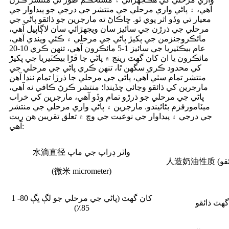
آهي، ۽ پاڻي واري مرحلي جي منتشر جي درجي جو پيداوار جي
معيار تي وڏو اثر پوي ٿو. ڇاڪاڻ ته مارجرين جو ذائقو پاڻي جي
مرحلي جي ذرڙن جي سائيز سان ويجهڙائي سان لاڳاپيل آهي،
مائڪروجنزمن جي پکيڙ پاڻي جي مرحلي ۾ ڪئي ويندي آهي،
عام بيڪٽيريا جي سائيز 1-5 مائڪرون آهي، تنهن ڪري 10-20
مائڪرون يا ان کان گهٽ رينج ۾ پاڻي جا ڦڙا بيڪٽيريا جي پکيڙ
کي محدود ڪري سگهن ٿا، تنهن ڪري پاڻي جي مرحلي جي
منتشر تمام سٺي آهي، پاڻي جي مرحلي جا ذرڙا تمام ننڍا آهن
مارجرين کي ذائقو وڃائي ڇڏيندا؛ منتشر ڪرڻ ڪافي نه آهي،
پاڻي جي مرحلي جو ذرڙو تمام وڏو آهي، مارجرين کي خراب
ميٽامورفزم بڻائيندو. مارجرين ۾ پاڻي واري مرحلي جي منتشر
جي درجي ۽ پيداوار جي نوعيت جي وچ ۾ تعلق تقريبن هن ريت
آهي:
水滴直径 واٽر ڊراپ جي ماپ
(微米 micrometer)
1 کان گهٽ (پاڻي جي مرحلي جو لڳ ڀڳ 80-
گهٽ ذائقو
85٪)