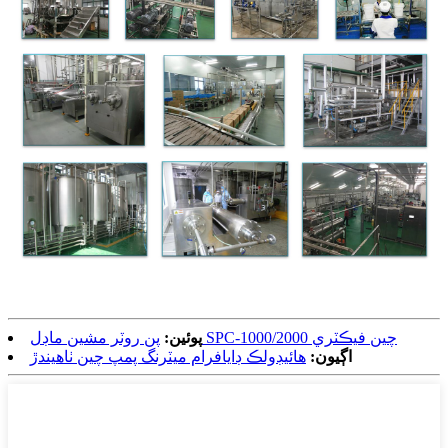
پن روٽر مشين ماڊل SPC-1000/2000 چين فيڪٽري
پوئين:
اڳيون:
هائيڊولڪ ڊايافرام ميٽرنگ پمپ چين ٺاهيندڙ