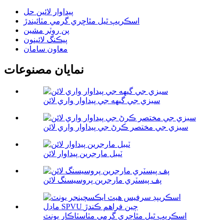
پيداوار لائين حل
اسڪريپ ٿيل مٿاڇري گرمي مٽائيندڙ
پن روٽر مشين
پيڪنگ لائينون
معاون سامان
نمايان مصنوعات
سبزي جي گيهه جي پيداوار واري لائن
سبزي جي مختصر ڪرڻ جي پيداوار واري لائن
ٽيبل مارجرين پيداوار لائن
پف پيسٽري مارجرين پروسيسنگ لائن
اسڪريپ ٿيل مٿاڇري گرمي مٽاسٽاڪار يونٽ