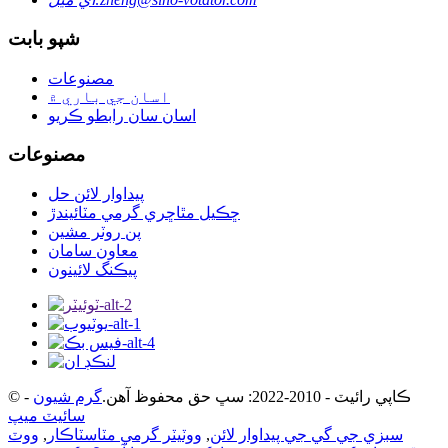
شپو بابت
مصنوعات
اسان جي باري ۾
اسان سان رابطو ڪريو
مصنوعات
پيداوار لائن حل
ڇڪيل مٿاڇري گرمي مٽائيندڙ
پن روٽر مشين
معاون سامان
پيڪنگ لائينون
© ڪاپي رائيٽ - 2010-2022: سڀ حق محفوظ آهن.
گرم شيون
-
سائيٽ ميپ
سبزي جي گي جي پيداوار لائن
,
ووٽيٽر گرمي مٽاسٽاڪار
,
ووٽ