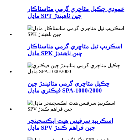
عمودي ڇڪيل مٿاڇري گرمي مٽاسٽاڪار
ماڊل SPT چين ٺاهيندڙ
اسڪريپ ٿيل مٿاڇري گرمي مٽاسٽاڪار
ماڊل SPK چين ٺاهيندڙ
ڇڪيل مٿاڇري گرمي مٽائيندڙ چين
فيڪٽري ماڊل SPA-1000/2000
اسڪريپڊ سرفيس هيٽ ايڪسچينجر
ماڊل SPV چين فراهم ڪندڙ