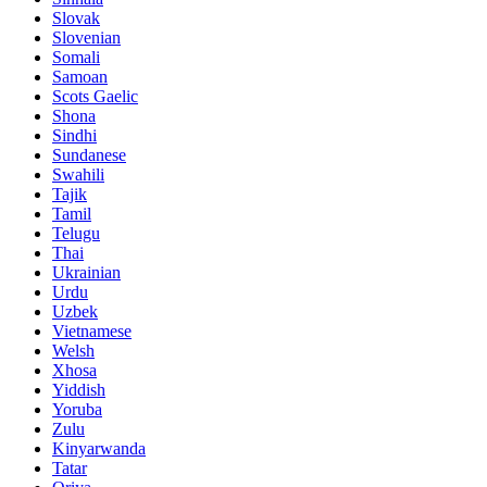
Slovak
Slovenian
Somali
Samoan
Scots Gaelic
Shona
Sindhi
Sundanese
Swahili
Tajik
Tamil
Telugu
Thai
Ukrainian
Urdu
Uzbek
Vietnamese
Welsh
Xhosa
Yiddish
Yoruba
Zulu
Kinyarwanda
Tatar