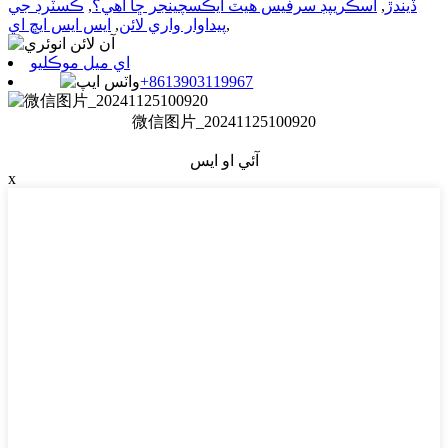
ڏيندڙ
,
اسڪريپڊ سرفيس هيٽ ايڪسچينجر ڇا آهي؟
,
ڪسٽرڊ جي
,
پيداوار واري لائن
,
ايس ايس ايڇ اي
اي ميل موڪليو
+8613903119967
微信图片_20241125100920
آئي او ايس
x