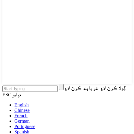
ڳولا ڪرڻ لاءِ انٽر يا بند ڪرڻ لاءِ
ESC دٻايو.
English
Chinese
French
German
Portuguese
Spanish