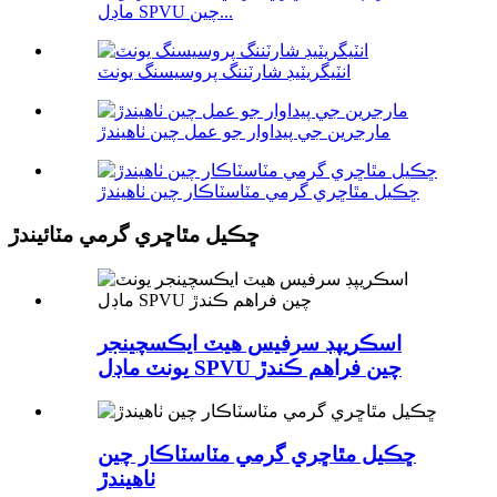
ماڊل SPVU چين...
انٽيگريٽيڊ شارٽننگ پروسيسنگ يونٽ
مارجرين جي پيداوار جو عمل چين ٺاهيندڙ
ڇڪيل مٿاڇري گرمي مٽاسٽاڪار چين ٺاهيندڙ
ڇڪيل مٿاڇري گرمي مٽائيندڙ
اسڪريپڊ سرفيس هيٽ ايڪسچينجر
يونٽ ماڊل SPVU چين فراهم ڪندڙ
ڇڪيل مٿاڇري گرمي مٽاسٽاڪار چين
ٺاهيندڙ