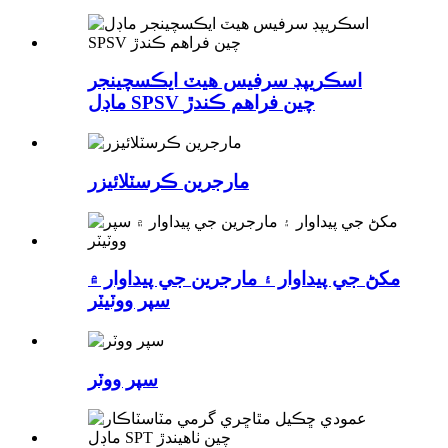
اسڪريپڊ سرفيس هيٽ ايڪسچينجر
ماڊل SPSV چين فراهم ڪندڙ
مارجرين ڪرسٽلائيزر
مکڻ جي پيداوار ۽ مارجرين جي پيداوار ۾
سپر ووٽيٽر
سپر ووٽر