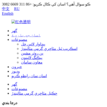
ڪو سوال آهي؟ اسان کي ڪال ڪريو: +86 311 6669 3082
中文
RU
English
گھر
اسان جي باري ۾
مصنوعات
پيداوار لائين حل
اسڪريپ ٿيل مٿاڇري گرمي مٽائيندڙ
پن روٽر مشين
پيڪنگ لائينون
معاون سامان
خبرون
وڊيوز
اسان سان رابطو ڪريو
گھر
مصنوعات
ڇڪيل مٿاڇري گرمي مٽائيندڙ
درجا بندي