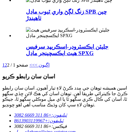
زنگ لڳڻ واري ٽيوب ماڊل SPB چين
ٺاهيندڙ
جليٽن ايڪسٽروڊر-اسڪريپڊ سرفيس
هيٽ ايڪسچينجر ماڊل SPXG
اڳيون >
>>
صفحو 1 / 2
2
1
اسان سان رابطو ڪريو
اسين هميشه توهان جي مدد ڪرڻ لاءِ تيار آهيون. اسان سان رابطو
ڪرڻ جا ڪيترائي طريقا آهن. توهان اسان کي هڪ لائن ڇڏي سگهو
ٿا، اسان کي ڪال ڪري سگهو ٿا يا اي ميل موڪلي سگهو ٿا، جيڪو
توهان لاءِ سڀ کان وڌيڪ مناسب آهي اهو چونڊيو.
ٽيليفون:
+86 311 6669 3082
ٽيليفون:
+8613903119967
فيڪس:
+86 311 6669 3082
zheng@sino-votator.com
اي ميل: