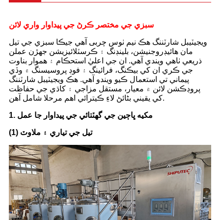
سبزي جي مختصر ڪرڻ جي پيداوار واري لائن
ويجيٽيبل شارٽننگ هڪ نيم ٺوس چربی آهي جيڪا سبزي جي تيل
مان هائيڊروجنيشن، بلينڊنگ ۽ ڪرسٽلائيزيشن جهڙن عملن
ذريعي ٺاهي ويندي آهي. ان جي اعليٰ استحڪام ۽ هموار بناوت
جي ڪري ان کي بيڪنگ، فرائينگ ۽ فوڊ پروسيسنگ ۾ وڏي
پيماني تي استعمال ڪيو ويندو آهي. هڪ ويجيٽيبل شارٽننگ
پروڊڪشن لائن ۾ معيار، مستقل مزاجي ۽ کاڌي جي حفاظت
کي يقيني بڻائڻ لاءِ ڪيترائي اهم مرحلا شامل آهن.
1. مکيه ڀاڄين جي گھٽتائي جي پيداوار جا عمل
(1) تيل جي تياري ۽ ملاوٽ