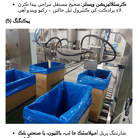
ڪرسٽلائيزيشن ويسلز:
صحيح مستقل مزاجي پيدا ڪرڻ
لاءِ پراڊڪٽ کي ڪنٽرول ٿيل حالتن ۾ رکيو ويندو آهي.
(5) پيڪنگنگ
شارٽننگ ڀريل آهي
پلاسٽڪ جا ٽب، بالٽيون، يا صنعتي بلڪ