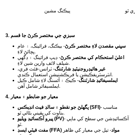
پيڪنگ مشين
3. سبزي جي مختصر ڪرڻ جا قسم
سڀني مقصدن لاءِ مختصر ڪرڻ
- بيڪنگ، فرائينگ، ۽ عام
پچائڻ لاءِ.
اعليٰ استحڪام کي مختصر ڪرڻ
- ڊيپ فرائينگ ۽ ڊگهي
شيلف لائف وارين شين لاءِ.
غير هائيڊروجنيٽيڊ شارٽننگ
- ٽرانس-فئٽ فري،
انٽرسٽريفڪيشن يا فريڪشنيشن استعمال ڪندي.
ايملسيفائيڊ شارٽننگ
- ڪيڪ ۽ آئسنگ لاءِ شامل ڪيل
ايملسيفائر شامل آهن.
4. معيار جو ضابطو ۽ معيار
- مناسب
پگھلڻ جو نقطو ۽ سالڊ فيٽ انڊيڪس (SFI)
بناوت کي يقيني بڻائي ٿو.
- آڪسائيڊشن جي سطح کي ماپي
پيرو آڪسائيڊ ويليو (PV)
ٿو.
مفت فيٽي ايسڊ (FFA) مواد
- تيل جي معيار کي ظاهر