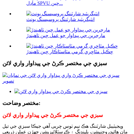
ماڊل SPVU چين...
انٽيگريٽيڊ شارٽننگ پروسيسنگ يونٽ
مارجرين جي پيداوار جو عمل چين ٺاهيندڙ
ڇڪيل مٿاڇري گرمي مٽاسٽاڪار چين ٺاهيندڙ
سبزي جي مختصر ڪرڻ جي پيداوار واري لائن
مختصر وضاحت:
سبزي جي مختصر ڪرڻ جي پيداوار واري لائن
ويجيٽيبل شارٽننگ هڪ نيم ٺوس چربی آهي جيڪا سبزي جي تيل
مان هائيڊروجنيشن، بلينڊنگ ۽ ڪرسٽلائيزيشن جهڙن عملن ذريعي