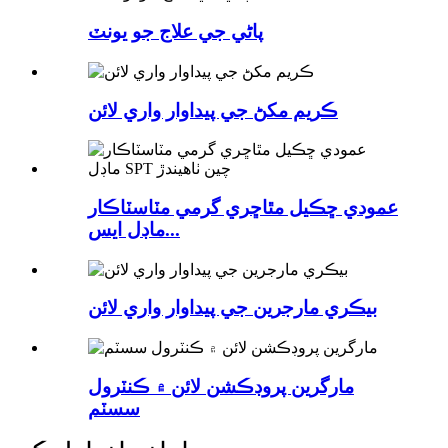
پاڻي جي علاج جو يونٽ
ڪريم مکڻ جي پيداوار واري لائن
عمودي ڇڪيل مٿاڇري گرمي مٽاسٽاڪار
ماڊل ايس...
بيڪري مارجرين جي پيداوار واري لائن
مارگرين پروڊڪشن لائن ۾ ڪنٽرول
سسٽم