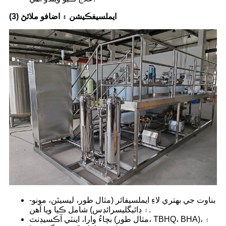
(3) ايملسيفڪيشن ۽ اضافو ملائڻ
بناوت جي بهتري لاءِ ايملسيفائر (مثال طور، ليسيٿن، مونو-
۽ ڊائيگليسرائڊس) شامل ڪيا ويا آهن.
بچاءُ وارا، اينٽي آڪسيڊنٽ (مثال طور، TBHQ، BHA)، ۽