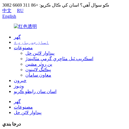
ڪو سوال آهي؟ اسان کي ڪال ڪريو: +86 311 6669 3082
中文
RU
English
گھر
اسان جي باري ۾
مصنوعات
پيداوار لائين حل
اسڪريپ ٿيل مٿاڇري گرمي مٽائيندڙ
پن روٽر مشين
پيڪنگ لائينون
معاون سامان
خبرون
وڊيوز
اسان سان رابطو ڪريو
گھر
مصنوعات
پيداوار لائن حل
درجا بندي