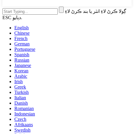
ڳولا ڪرڻ لاءِ انٽر يا بند ڪرڻ لاءِ
ESC دٻايو.
English
Chinese
French
German
Portuguese
Spanish
Russian
Japanese
Korean
Arabic
Irish
Greek
Turkish
Italian
Danish
Romanian
Indonesian
Czech
Afrikaans
Swedish