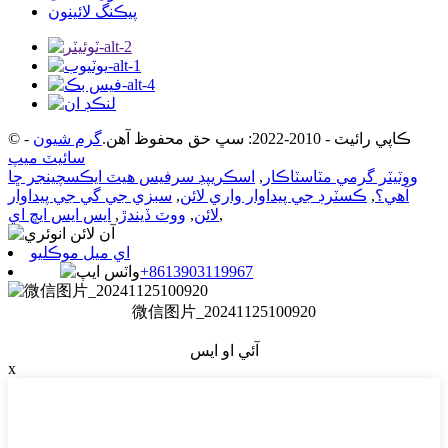
پيڪنگ لائينون
© ڪاپي رائيٽ - 2010-2022: سڀ حق محفوظ آهن.
گرم شيون
-
سائيٽ ميپ
ووٽيٽر گرمي مٽاسٽاڪار
,
اسڪريپڊ سرفيس هيٽ ايڪسچينجر ڇا
آهي؟
,
ڪسٽرڊ جي پيداوار واري لائن
,
سبزي جي گي جي پيداوار
,
لائن
,
ووٽ ڏيندڙ
,
ايس ايس ايڇ اي
اي ميل موڪليو
+8613903119967
微信图片_20241125100920
آئي او ايس
x