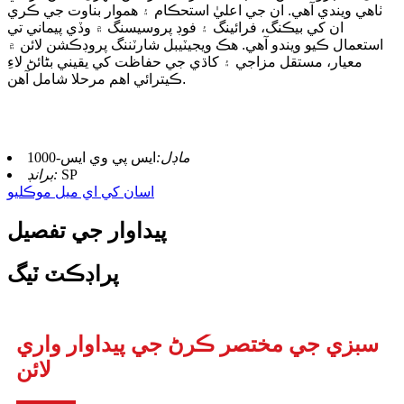
ٺاهي ويندي آهي. ان جي اعليٰ استحڪام ۽ هموار بناوت جي ڪري
ان کي بيڪنگ، فرائينگ ۽ فوڊ پروسيسنگ ۾ وڏي پيماني تي
استعمال ڪيو ويندو آهي. هڪ ويجيٽيبل شارٽننگ پروڊڪشن لائن ۾
معيار، مستقل مزاجي ۽ کاڌي جي حفاظت کي يقيني بڻائڻ لاءِ
ڪيترائي اهم مرحلا شامل آهن.
ماڊل:
ايس پي وي ايس-1000
SP
برانڊ:
اسان کي اي ميل موڪليو
پيداوار جي تفصيل
پراڊڪٽ ٽيگ
سبزي جي مختصر ڪرڻ جي پيداوار واري
لائن