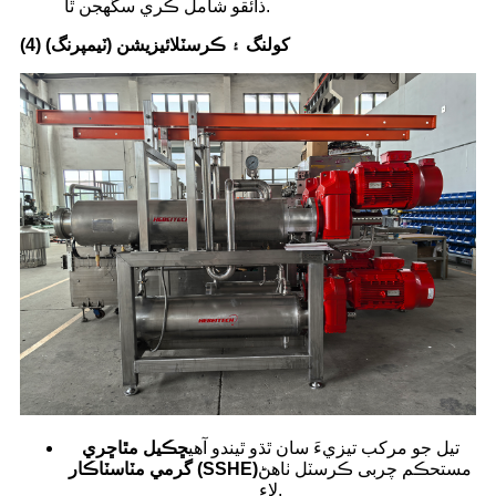
ذائقو شامل ڪري سگهجن ٿا.
(4) کولنگ ۽ ڪرسٽلائيزيشن (ٽيمپرنگ)
تيل جو مرکب تيزيءَ سان ٿڌو ٿيندو آهي
ڇڪيل مٿاڇري
مستحڪم چربی ڪرسٽل ٺاهڻ
گرمي مٽاسٽاڪار (SSHE)
لاءِ.