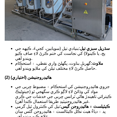
سڌريل سبزي تيل:
بنيادي تيل (سويابين، کجيءَ، ڪپهه جي
ٻج، يا ڪينولا) کي نجاست کي ختم ڪرڻ لاءِ صاف ڪيو
ويندو آهي.
ملاوٽ:
گهربل بناوت، پگھلڻ واري نقطي، ۽ استحڪام
حاصل ڪرڻ لاءِ مختلف تيلن کي ملايو ويندو آهي.
(2) هائيڊروجنيشن (اختياري)
جزوي هائيڊروجنيشن کي استحڪام ۽ مضبوط چربی جي
مواد کي وڌائڻ لاءِ لاڳو ڪري سگهجي ٿو (جيتوڻيڪ
ڪيترائي ٺاهيندڙ هاڻي ٽرانس چربی جي خدشات جي ڪري
غير هائيڊروجنيٽيڊ طريقا استعمال ڪندا آهن).
ڪيٽيلسٽ ۽ هائيڊروجن گيس:
تيل کي ڪنٽرول ٿيل گرمي
پد ۽ دٻاءُ هيٺ نڪل ڪيٽالسٽ ۽ هائيڊروجن گئس سان
علاج ڪيو ويندو آهي.