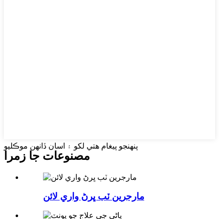
پنهنجو پيغام هتي لکو ۽ اسان ڏانهن موڪليو
مصنوعات جا زمرا
مارجرين ٽب ڀرڻ واري لائن