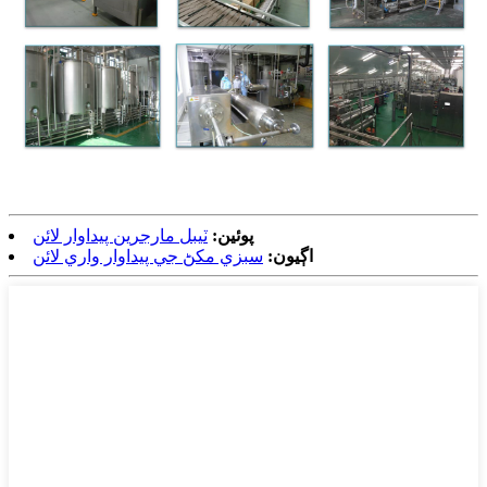
پوئين:
ٽيبل مارجرين پيداوار لائن
اڳيون:
سبزي مکڻ جي پيداوار واري لائن