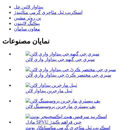
پيداوار لائين حل
اسڪريپ ٿيل مٿاڇري گرمي مٽائيندڙ
پن روٽر مشين
پيڪنگ لائينون
معاون سامان
نمايان مصنوعات
سبزي جي گيهه جي پيداوار واري لائن
سبزي جي مختصر ڪرڻ جي پيداوار واري لائن
ٽيبل مارجرين پيداوار لائن
پف پيسٽري مارجرين پروسيسنگ لائن
اسڪريپ ٿيل مٿاڇري گرمي مٽاسٽاڪار يونٽ