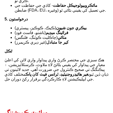
ڪري ٿو.
مائڪروبيولوجيڪل حفاظت
- کاڌي جي حفاظت جي
ضابطن (FDA، EU، وغيره) جي تعميل کي يقيني بڻائي ٿو.
5. درخواستون
بيڪري جون شيون
(ڪيڪ، ڪوڪيز، پيسٽري)
فرائينگ ميڊيم
(ناشتو، فاسٽ فوڊ)
مٺائي
(چاڪليٽ ڪوٽنگ، فلنگس)
کير جا متبادل
(غير ڊيري ڪريمرز)
ٿڪل
هڪ سبزي جي مختصر ڪرڻ واري پيداوار واري لائن کي اعليٰ
معيار جي پيداوار کي يقيني بڻائڻ لاءِ ملاوٽ، ڪرسٽلائيزيشن، ۽
پيڪنگنگ تي صحيح ڪنٽرول جي ضرورت آهي. جديد لائينون تي
ڌيان ڏين ٿيون
غير هائيڊروجنيٽيڊ، ٽرانس فيٽ کان پاڪ
مختلف کاڌي
جي ايپليڪيشنن لاءِ ڪارڪردگي برقرار رکڻ دوران حل.
سائيٽ ڪميشننگ