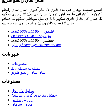
اسان سان رابطو ڪريو
اسين هميشه توهان جي مدد ڪرڻ لاءِ تيار آهيون. اسان سان رابطو
ڪرڻ جا ڪيترائي طريقا آهن. توهان اسان کي هڪ لائن ڇڏي سگهو
ٿا، اسان کي ڪال ڪري سگهو ٿا يا اي ميل موڪلي سگهو ٿا، جيڪو
توهان لاءِ سڀ کان وڌيڪ مناسب آهي اهو چونڊيو.
ٽيليفون:
+86 311 6669 3082
ٽيليفون:
+8613903119967
فيڪس:
+86 311 6669 3082
zheng@sino-votator.com
اي ميل:
شپو بابت
مصنوعات
اسان جي باري ۾
اسان سان رابطو ڪريو
مصنوعات
پيداوار لائن حل
ڇڪيل مٿاڇري گرمي مٽائيندڙ
پن روٽر مشين
معاون سامان