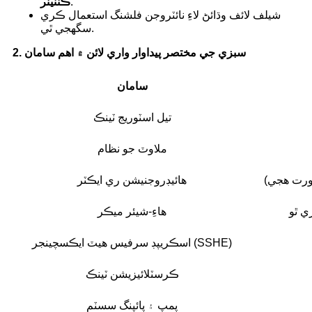
.
ڪنٽينر
شيلف لائف وڌائڻ لاءِ نائٽروجن فلشنگ استعمال ڪري
سگهجي ٿي.
2. سبزي جي مختصر پيداوار واري لائن ۾ اهم سامان
سامان
تيل اسٽوريج ٽينڪ
ملاوٽ جو نظام
هائيڊروجنيشن ري ايڪٽر
هاءِ-شيئر ميڪر
اسڪريپڊ سرفيس هيٽ ايڪسچينجر (SSHE)
ڪرسٽلائيزيشن ٽينڪ
پمپ ۽ پائپنگ سسٽم