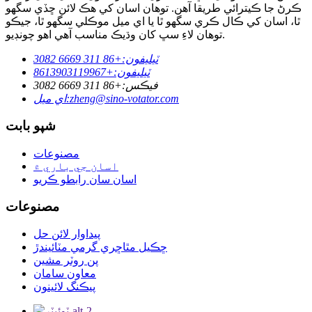
ڪرڻ جا ڪيترائي طريقا آهن. توهان اسان کي هڪ لائن ڇڏي سگهو
ٿا، اسان کي ڪال ڪري سگهو ٿا يا اي ميل موڪلي سگهو ٿا، جيڪو
توهان لاءِ سڀ کان وڌيڪ مناسب آهي اهو چونڊيو.
ٽيليفون:
+86 311 6669 3082
ٽيليفون:
+8613903119967
فيڪس:
+86 311 6669 3082
zheng@sino-votator.com
اي ميل:
شپو بابت
مصنوعات
اسان جي باري ۾
اسان سان رابطو ڪريو
مصنوعات
پيداوار لائن حل
ڇڪيل مٿاڇري گرمي مٽائيندڙ
پن روٽر مشين
معاون سامان
پيڪنگ لائينون