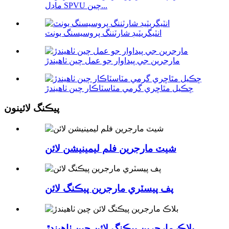
ماڊل SPVU چين...
انٽيگريٽيڊ شارٽننگ پروسيسنگ يونٽ
مارجرين جي پيداوار جو عمل چين ٺاهيندڙ
ڇڪيل مٿاڇري گرمي مٽاسٽاڪار چين ٺاهيندڙ
پيڪنگ لائينون
شيٽ مارجرين فلم ليمينيشن لائن
پف پيسٽري مارجرين پيڪنگ لائن
بلاڪ مارجرين پيڪنگ لائن چين ٺاهيندڙ