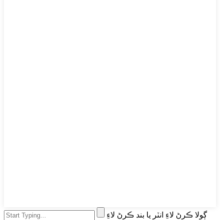
ڳولا ڪرڻ لاءِ انٽر يا بند ڪرڻ لاءِ