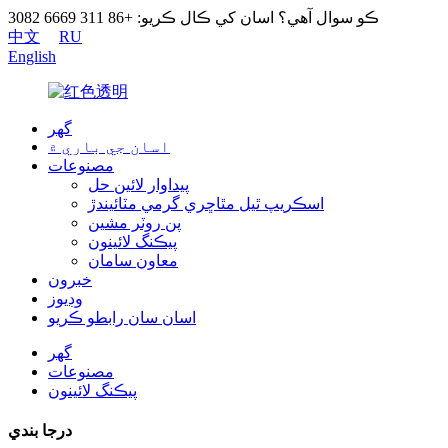
ڪو سوال آهي؟ اسان کي ڪال ڪريو: +86 311 6669 3082
中文
RU
English
گھر
اسان جي باري ۾
مصنوعات
پيداوار لائين حل
اسڪريپ ٿيل مٿاڇري گرمي مٽائيندڙ
پن روٽر مشين
پيڪنگ لائينون
معاون سامان
خبرون
وڊيوز
اسان سان رابطو ڪريو
گھر
مصنوعات
پيڪنگ لائينون
درجا بندي