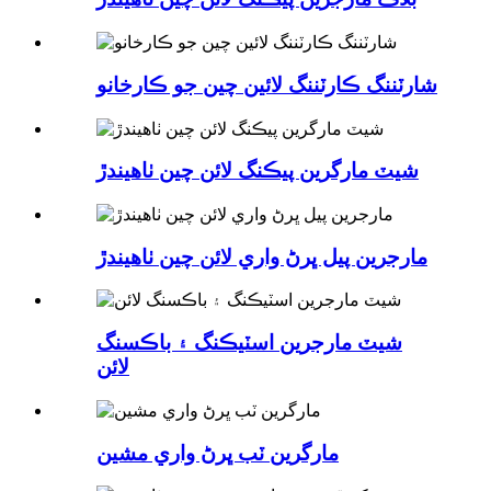
شارٽننگ ڪارٽننگ لائين چين جو ڪارخانو
شيٽ مارگرين پيڪنگ لائن چين ٺاهيندڙ
مارجرين پيل ڀرڻ واري لائن چين ٺاهيندڙ
شيٽ مارجرين اسٽيڪنگ ۽ باڪسنگ
لائن
مارگرين ٽب ڀرڻ واري مشين