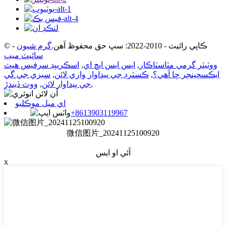
© ڪاپي رائيٽ - 2010-2022: سڀ حق محفوظ آهن.
گرم شيون
-
سائيٽ ميپ
ووٽيٽر گرمي مٽاسٽاڪار
,
ايس ايس ايڇ اي
,
اسڪريپڊ سرفيس هيٽ
ايڪسچينجر ڇا آهي؟
,
ڪسٽرڊ جي پيداوار واري لائن
,
سبزي جي گي
,
جي پيداوار لائن
,
ووٽ ڏيندڙ
اي ميل موڪليو
+8613903119967
微信图片_20241125100920
آئي او ايس
x