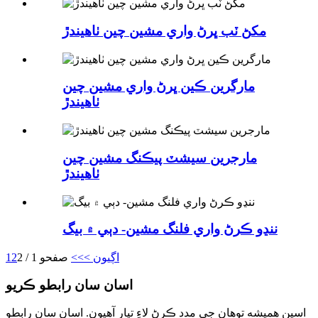
مکڻ ٽب ڀرڻ واري مشين چين ٺاهيندڙ
مارگرين ڪين ڀرڻ واري مشين چين
ٺاهيندڙ
مارجرين سيشٽ پيڪنگ مشين چين
ٺاهيندڙ
ننڍو ڪرڻ واري فلنگ مشين- دٻي ۾ بيگ
اڳيون >
>>
صفحو 1 / 2
2
1
اسان سان رابطو ڪريو
اسين هميشه توهان جي مدد ڪرڻ لاءِ تيار آهيون. اسان سان رابطو