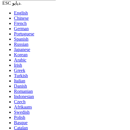
ESC دٻايو.
English
Chinese
French
German
Portuguese
Spanish
Russian
Japanese
Korean
Arabic
Irish
Greek
Turkish
Italian
Danish
Romanian
Indonesian
Czech
Afrikaans
Swedish
Polish
Basque
Catalan