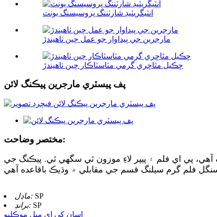
انٽيگريٽيڊ شارٽننگ پروسيسنگ يونٽ
مارجرين جي پيداوار جو عمل چين ٺاهيندڙ
ڇڪيل مٿاڇري گرمي مٽاسٽاڪار چين ٺاهيندڙ
پف پيسٽري مارجرين پيڪنگ لائن
مختصر وضاحت:
آهي، پي اي فلم ۽ پيپر لاءِ موزون ٿي سگهي ٿي. پيڪنگ جي
SP
ماڊل:
SP
برانڊ:
اسان کي اي ميل موڪليو