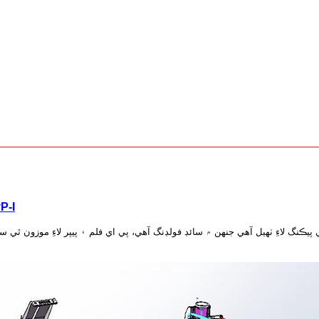
P-I
پيڪنگ لاءِ ٺهيل آهي جنهن ۾ سائڊ فولڊنگ آهي، پي اي فلم ۽ پيپر لاءِ موزون