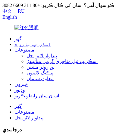
ڪو سوال آهي؟ اسان کي ڪال ڪريو: +86 311 6669 3082
中文
RU
English
گھر
اسان جي باري ۾
مصنوعات
پيداوار لائين حل
اسڪريپ ٿيل مٿاڇري گرمي مٽائيندڙ
پن روٽر مشين
پيڪنگ لائينون
معاون سامان
خبرون
وڊيوز
اسان سان رابطو ڪريو
گھر
مصنوعات
پيداوار لائن حل
درجا بندي