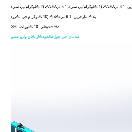
اڪ (2 ڪلوگرام/پي سي)
بلاڪ مارجرين: 1-6 ٽي/ڪلاڪ (10 ڪلوگرام في ٽڪرو)
بجلي: 10 ڪلوواٽ، 380v50Hz
سامان جي جوڙجڪ
خودڪار ڪٽڻ وارو حصو