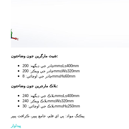
شيٽ مارگرين جون وضاحتون:
چادر جي ڊيگهه: 200mm≤L≤400mm
چادر جي ويڪر: 200mm≤W≤320mm
چادر جي اوچائي: 8mm≤H≤60mm
بلاڪ مارجرين جون وضاحتون:
بلاڪ جي ڊيگهه: 240mm≤L≤400mm
بلاڪ ويڪر: 240mm≤W≤320mm
بلاڪ جي اوچائي: 30mm≤H≤250mm
پيڪنگ مواد: پي اي فلم، جامع پيپر، ڪرافٽ پيپر
پيداوار