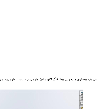
هي پف پيسٽري مارجرين پيڪنگنگ لائن بلاڪ مارجرين ۽ شيٽ مارجرين جي 