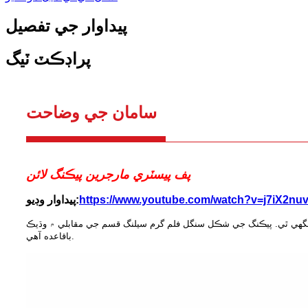
پيداوار جي تفصيل
پراڊڪٽ ٽيگ
سامان جي وضاحت
پف پيسٽري مارجرين پيڪنگ لائن
https://www.youtube.com/watch?v=j7iX2nuv
پيداوار وڊيو:
 ٿي سگهي ٿي. پيڪنگ جي شڪل سنگل فلم گرم سيلنگ قسم جي مقابلي ۾ وڌيڪ
باقاعده آهي.