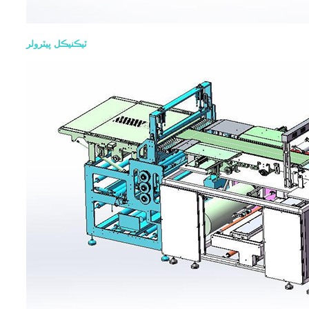
ٽيڪنيڪل پيٽرولر