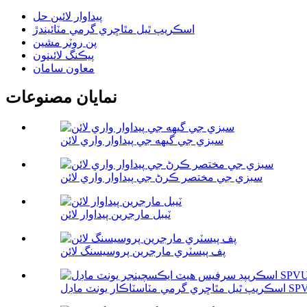
پيداوار لائين حل
اسڪريپ ٿيل مٿاڇري گرمي مٽائيندڙ
پن روٽر مشين
پيڪنگ لائينون
معاون سامان
نمايان مصنوعات
سبزي جي گيهه جي پيداوار واري لائن
سبزي جي مختصر ڪرڻ جي پيداوار واري لائن
ٽيبل مارجرين پيداوار لائن
پف پيسٽري مارجرين پروسيسنگ لائن