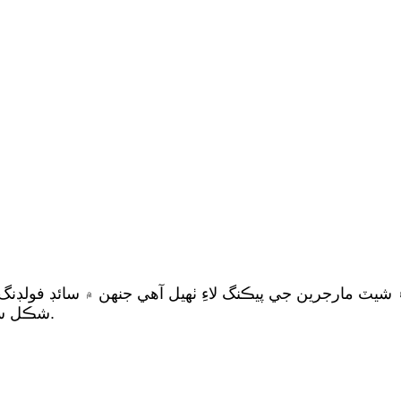
شيٽ مارجرين جي پيڪنگ لاءِ ٺهيل آهي جنهن ۾ سائڊ فولڊنگ 
شڪل سنگل فلم گرم سيلنگ قسم جي مقابلي ۾ وڌيڪ باقاعده آهي.