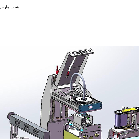
شيٽ مارجرين: 1-3 ٽي/ڪلاڪ (1 ڪلوگرام/پي سي)، 1-5 ٽي/ڪل